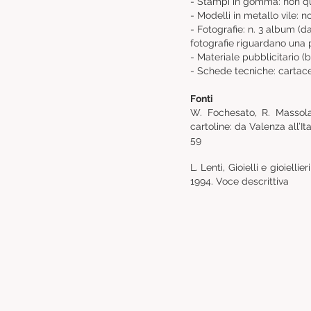
- Stampi in gomma: non qua
- Modelli in metallo vile: n
- Fotografie: n. 3 album (d
fotografie riguardano una p
- Materiale pubblicitario (
- Schede tecniche: cartacee
Fonti
W. Fochesato, R. Massola,
cartoline: da Valenza all’It
59
L. Lenti, Gioielli e gioiell
1994. Voce descrittiva