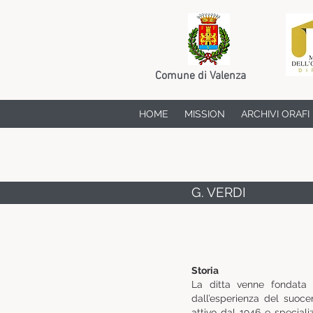
Comune di Valenza
HOME
MISSION
ARCHIVI ORAFI
G. VERDI
Storia
La ditta venne fondata 
dall’esperienza del suoce
attivo dal 1946 e speciali