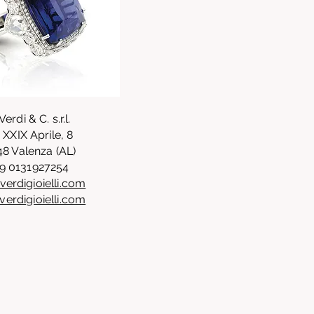
Verdi & C. s.r.l.
 XXIX Aprile, 8
48 Valenza (AL)
9 0131927254
verdigioielli.com
erdigioielli.com