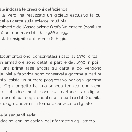
ale indossa le creazioni dell’azienda.
la Verdi ha realizzato un gioiello esclusivo la cui
ella ricerca sulla sclerosi multipla.
sidente dell’Associazione Orafa Valenzana (confluita
a) per due mandati, dal 1986 al 1992.
tato insignito del premio S. Eligio.
ocumentazione conservatasi risale al 1970 circa. I
un armadio e sono datati a partire dal 1990 in poi; i
in una prima fase ancora su carta e poi vengono
tale. Nella fabbrica sono conservate gomme a partire
vanta; esiste un numero progressivo per ogni gomma
o. Ogni oggetto ha una scheda tecnica, che viene
a; tali documenti sono sia cartacei sia digitali
 presenti cataloghi pubblicitari a partire dal Duemila;
to ogni due anni, in formato cartaceo e digitale.
e le seguenti serie:
 decine, con indicazioni del riferimento agli stampi