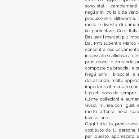
sono stati i cambiamenti s
negli anni ‘70 la ditta vend
produzione si differenzia, 
molla e diventa di primari
(in particolare, Gold Ital
Basilea): i mercati più impo
Dal 1991 subentra Marco Ve
concentra esclusivamente s
in passato si affidava a de
produzione, diventando p
composte da bracciali e or
Negli anni i bracciali a
dell’azienda, molto appre
importanza il mercato nor
I gioielli sono da sempre i
ultime collezioni è aument
vivaci, in linea con i gusti
molto attenta nella cura
lavorazione.
Oggi tutta la produzione
costituito da 14 persone. 
per questo apprezzato s