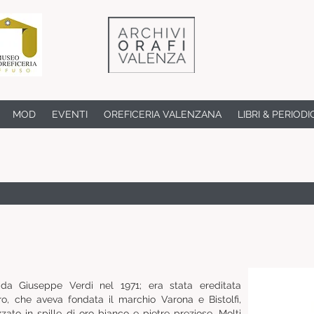
MOD
EVENTI
OREFICERIA VALENZANA
LIBRI & PERIODI
da Giuseppe Verdi nel 1971; era stata ereditata
ro, che aveva fondata il marchio Varona e Bistolfi,
zzato in spille di oro bianco e pietre preziose. Molti