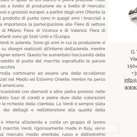
ia a livello di produzione sia a livello di mercato:
eva a grossisti europei; a partire dagli anni Ottanta la
il prodotto di punta sono in quegli anni i bracciali a
a importanza la partecipazione alle Fiere di settore
ia di Milano, Fiera di Vicenza e di Valenza; Fiera di
rtanti sono gli Stati Uniti e l’Europa.
rdi in azienda. Sono gli anni in cui la produzione si
u disegni realizzati all’interno dell’azienda, mentre
G. 
signer esterni. Questo ha aumentato l’esclusività della
Via
rodotto di punta del marchio soprattutto le parure
150
ecchini.
+3
 molla continuano ad essere una delle eccellenze
zzati nel Medio ed Estremo Oriente, mentre ha perso
info@
d americano.
www.v
ncastonati con diamanti e altre pietre preziosi; nelle
ato l’uso di coralli e pietre dure dalle colorazioni
 e le richieste della clientela. La Verdi è sempre stata
 dei dettagli e nell’attenzione alla qualità della
 è interna all’azienda e conta un gruppo di lavoro
Il marchio Verdi, rigorosamente made in Italy, viene
ul mercato medio orientale, russo e dell’estremo