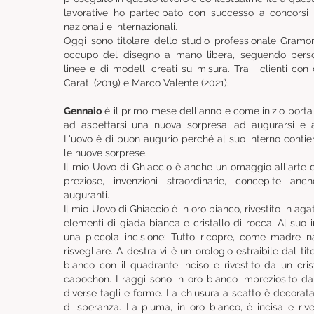
lavorative ho partecipato con successo a concorsi d
nazionali e internazionali.
Oggi sono titolare dello studio professionale Gramor
occupo del disegno a mano libera, seguendo perso
linee e di modelli creati su misura. Tra i clienti con
Carati (2019) e Marco Valente (2021).
Gennaio
è il primo mese dell'anno e come inizio porta
ad aspettarsi una nuova sorpresa, ad augurarsi e a
L'uovo è di buon augurio perché al suo interno contien
le nuove sorprese.
Il mio Uovo di Ghiaccio è anche un omaggio all'arte 
preziose, invenzioni straordinarie, concepite a
auguranti.
Il mio Uovo di Ghiaccio è in oro bianco, rivestito in a
elementi di giada bianca e cristallo di rocca. Al suo int
una piccola incisione: Tutto ricopre, come madre n
risvegliare. A destra vi è un orologio estraibile dal tit
bianco con il quadrante inciso e rivestito da un cris
cabochon. I raggi sono in oro bianco impreziosito da 
diverse tagli e forme. La chiusura a scatto è decora
di speranza. La piuma, in oro bianco, è incisa e riv