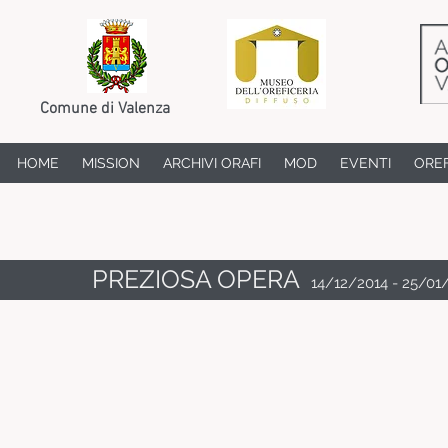
Comune di Valenza
HOME
MISSION
ARCHIVI ORAFI
MOD
EVENTI
OREF
PREZIOSA OPERA
14/12/2014 - 25/01