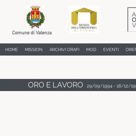
Comune di Valenza
HOME
MISSION
ARCHIVI ORAFI
MOD
EVENTI
OREF
ORO E LAVORO
29/09/1994 - 18/12/19