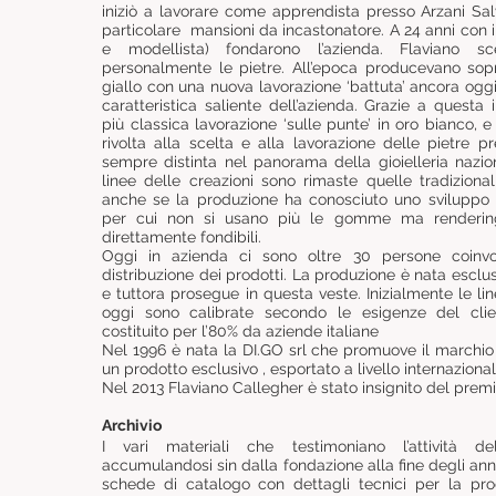
iniziò a lavorare come apprendista presso Arzani Sal
particolare mansioni da incastonatore. A 24 anni con i
e modellista) fondarono l’azienda. Flaviano sc
personalmente le pietre. All’epoca producevano sopra
giallo con una nuova lavorazione ‘battuta’ ancora oggi
caratteristica saliente dell’azienda. Grazie a questa 
più classica lavorazione ‘sulle punte’ in oro bianco, 
rivolta alla scelta e alla lavorazione delle pietre pr
sempre distinta nel panorama della gioielleria nazio
linee delle creazioni sono rimaste quelle tradizional
anche se la produzione ha conosciuto uno sviluppo te
per cui non si usano più le gomme ma renderin
direttamente fondibili.
Oggi in azienda ci sono oltre 30 persone coinvo
distribuzione dei prodotti. La produzione è nata esclu
e tuttora prosegue in questa veste. Inizialmente le li
oggi sono calibrate secondo le esigenze del clie
costituito per l’80% da aziende italiane
Nel 1996 è nata la DI.GO srl che promuove il marchio
un prodotto esclusivo , esportato a livello internazionale
Nel 2013 Flaviano Callegher è stato insignito del premio
Archivio
I vari materiali che testimoniano l’attività de
accumulandosi sin dalla fondazione alla fine degli ann
schede di catalogo con dettagli tecnici per la pro